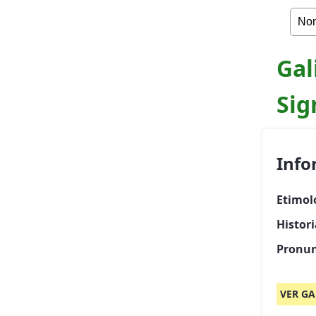
Gal
Sig
Info
Etimol
Histori
Pronun
VER GA