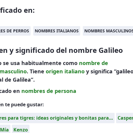
ificado en:
ES DE PERROS
NOMBRES ITALIANOS
NOMBRES MASCULINO
en y significado del nombre Galileo
eo se usa habitualmente como
nombre de
masculino
. Tiene
origen italiano
y significa “galileo
l de Galilea”.
icado en
nombres de persona
n te puede gustar:
s para tigres: ideas originales y bonitas para…
Caspe
Mía
Kenzo