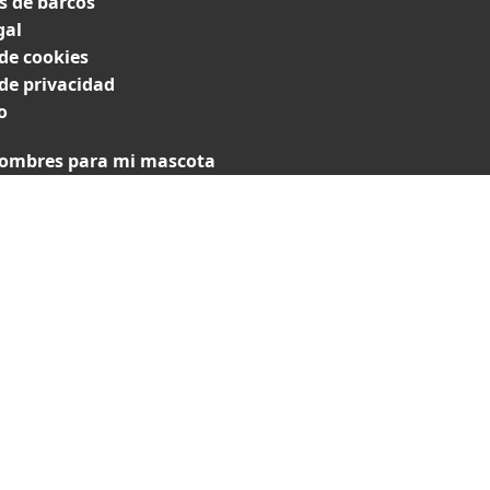
 de barcos
gal
 de cookies
 de privacidad
o
ombres para mi mascota