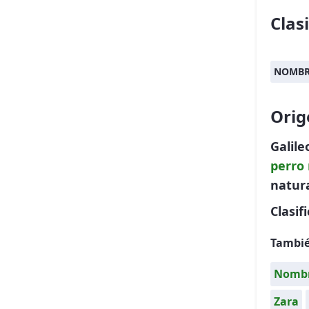
Clas
NOMBR
Orig
Galil
perro
natura
Clasif
Tambié
Nombre
Zara