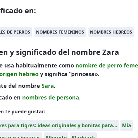
ificado en:
ES DE PERROS
NOMBRES FEMENINOS
NOMBRES HEBREOS
en y significado del nombre Zara
se usa habitualmente como
nombre de perro
feme
origen hebreo
y significa “princesa».
nte del nombre
Sara
.
icado en
nombres de persona
.
n te puede gustar:
s para tigres: ideas originales y bonitas para…
Mía
es para iguanas
Alboroto
Blackjack