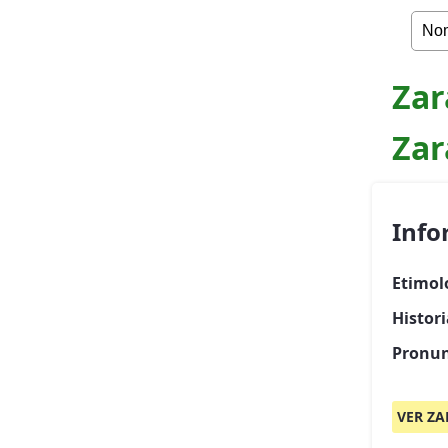
Zar
Zar
Info
Etimol
Histor
Pronun
VER ZA