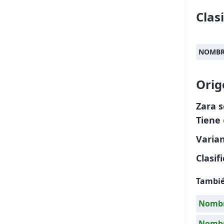
Clas
NOMBR
Orig
Zara 
Tiene
Varia
Clasif
Tambié
Nombre
Nombr