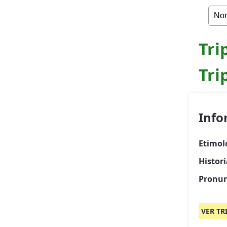
Tri
Tri
Info
Etimol
Histori
Pronun
VER TR