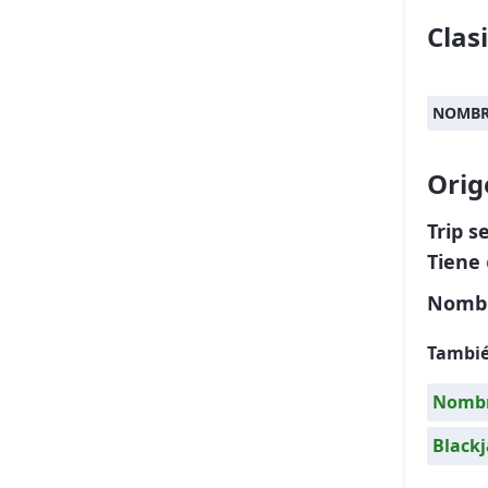
Clas
NOMBR
Orig
Trip 
Tiene
Nombre
Tambié
Nombr
Black