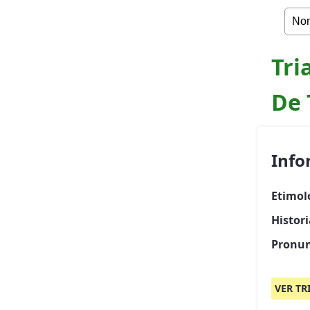
Tri
De 
Info
Etimol
Histor
Pronun
VER TR