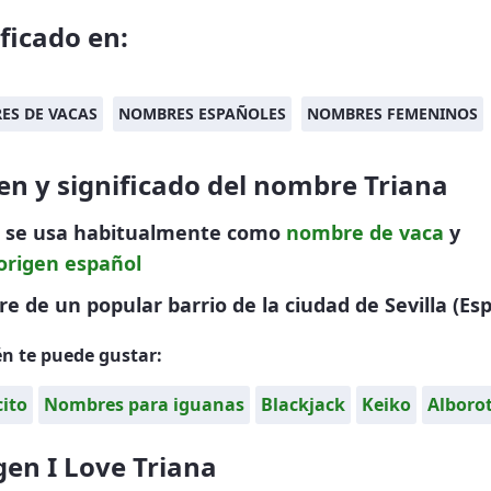
ificado en:
ES DE VACAS
NOMBRES ESPAÑOLES
NOMBRES FEMENINOS
en y significado del nombre Triana
a se usa habitualmente como
nombre de vaca
y
origen español
 de un popular barrio de la ciudad de Sevilla (Es
n te puede gustar:
ito
Nombres para iguanas
Blackjack
Keiko
Alboro
en I Love Triana