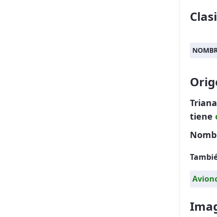
Clas
NOMBR
Orig
Trian
tiene
Nombre
Tambié
Avionc
Imag