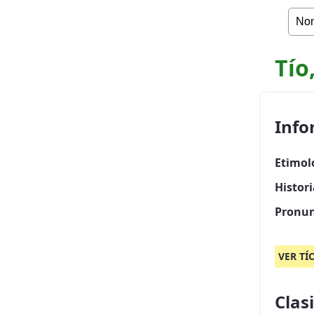
Tío
Info
Etimol
Histori
Pronun
VER TÍ
Clas