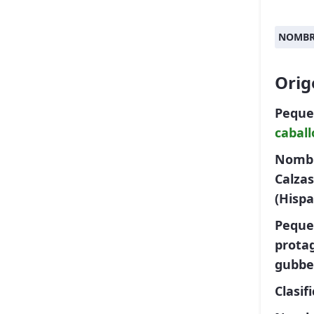
NOMBR
Orig
Peque
caball
Nombre
Calzas
(Hisp
Pequeñ
protag
gubbe
Clasif