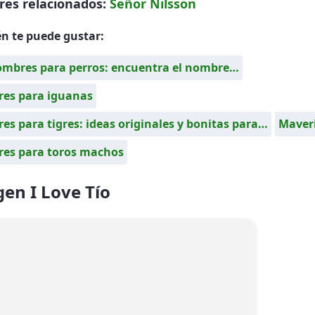
es relacionados:
Señor Nilsson
n te puede gustar:
ombres para perros: encuentra el nombre…
es para iguanas
s para tigres: ideas originales y bonitas para…
Maver
es para toros machos
en I Love Tío