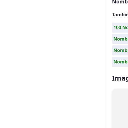
Nombr
Tambié
100 N
Nombr
Nombre
Nombr
Imag