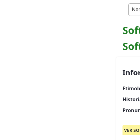
Sof
Sof
Info
Etimol
Histori
Pronun
VER SO