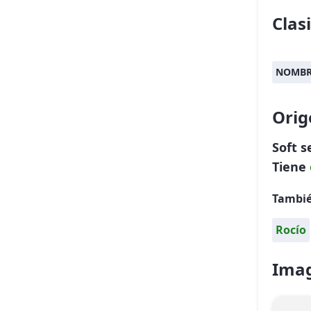
Clas
NOMBR
Orig
Soft 
Tiene
Tambié
Rocío
Imag