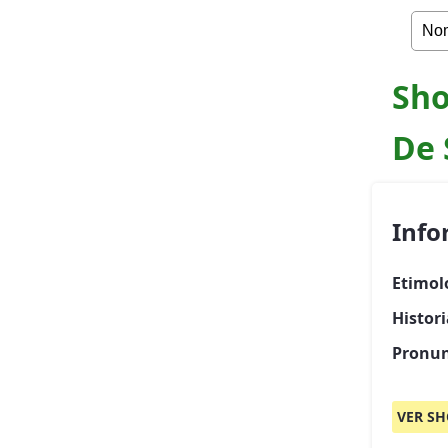
Sho
De 
Info
Etimol
Histor
Pronun
VER SH