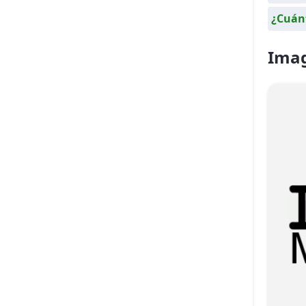
¿Cuánt
Ima