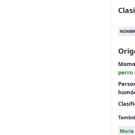
Clas
NOMBR
Orig
Momo 
perro
Person
homó
Clasif
Tambié
Morla