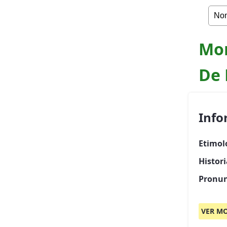
Mom
De
Info
Etimol
Histor
Pronun
VER MO