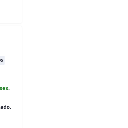
OS
sex
.
cado.