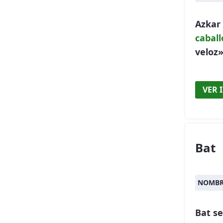
Azkar
caball
veloz»
VER 
Bat
NOMBR
Bat s