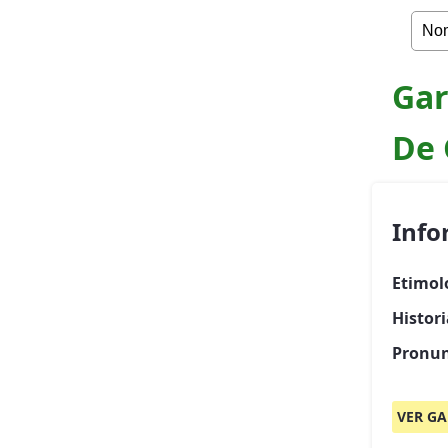
Gar
De 
Info
Etimol
Histor
Pronun
VER GA