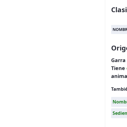
Clas
NOMBRE
Orig
Garra
Tiene
animal
Tambié
Nombre
Sedie