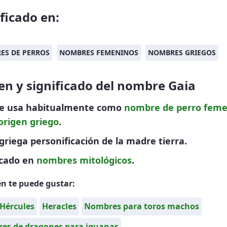
ificado en:
ES DE PERROS
NOMBRES FEMENINOS
NOMBRES GRIEGOS
en y significado del nombre Gaia
se usa habitualmente como
nombre de perro
feme
origen griego
.
griega personificación de la madre tierra.
icado en
nombres mitológicos
.
n te puede gustar:
Hércules
Heracles
Nombres para toros machos
es de dragones para iguanas