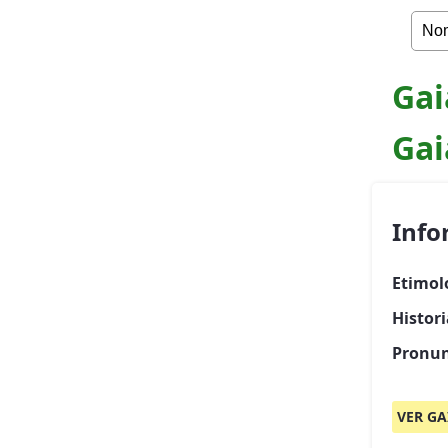
Gai
Gai
Info
Etimol
Histor
Pronun
VER GA