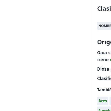
Clas
NOMBR
Orig
Gaia 
tiene
Diosa 
Clasif
Tambié
Ares
Nombr