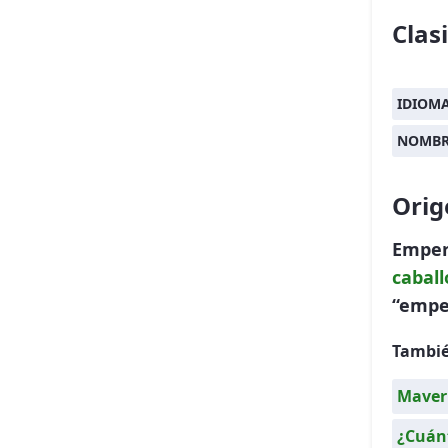
Clas
IDIOM
NOMBR
Orig
Emper
caball
“emper
Tambié
Maver
¿Cuánt