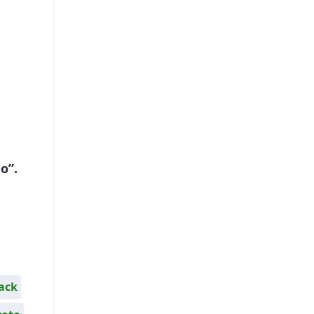
o”.
ack