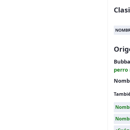
Clas
NOMBR
Orig
Bubba
perro
Nombr
Tambié
Nombr
Nombre