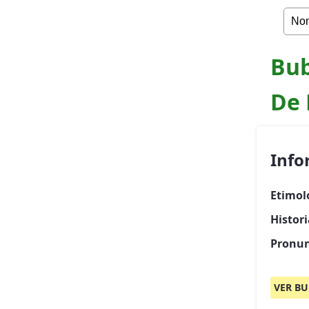
Bub
De
Info
Etimol
Histor
Pronun
VER BU