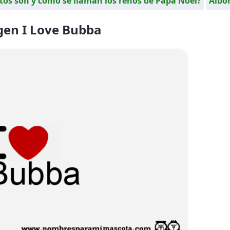
os son y cómo se llaman los renos de Papá Noel?
Albo
en I Love Bubba