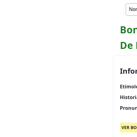
Bon
De 
Info
Etimol
Histor
Pronun
VER BO